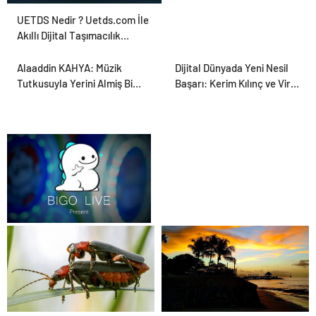
UETDS Nedir ? Uetds.com İle
Akıllı Dijital Taşımacılık
Yazılımı
Alaaddin KAHYA: Müzik
Dijital Dünyada Yeni Nesil
Tutkusuyla Yerini Almiş Bir
Başarı: Kerim Kılınç ve Viral
Kariyer
İçerik Stratejilerinin
Yükselişi
Bigo Elmas Bayi – Güvenli,
Hızlı ve Uygun Fiyatlı Elmas
Satın Almanın Yeni Adresi