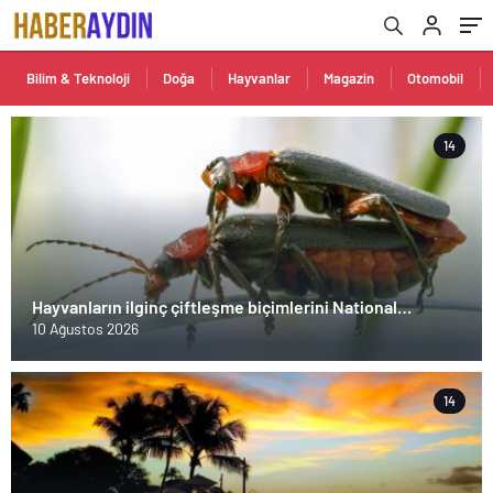
Bilim & Teknoloji
Doğa
Hayvanlar
Magazin
Otomobil
14
Hayvanların ilginç çiftleşme biçimlerini National
Geographic görüntüledi.
10 Ağustos 2026
14