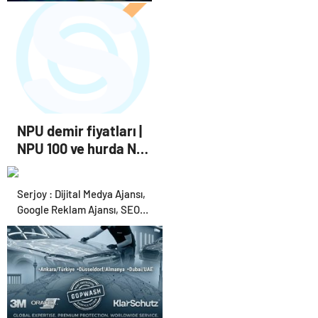
Bigo Elmas Bayi – Güvenli,
Hızlı ve Uygun Fiyatlı Elmas
Satın Almanın Yeni Adresi
NPU demir fiyatları |
NPU 100 ve hurda NPU
hesaplama
Serjoy : Dijital Medya Ajansı,
Google Reklam Ajansı, SEO
Ajansı ve Web Tasarım Ajansı