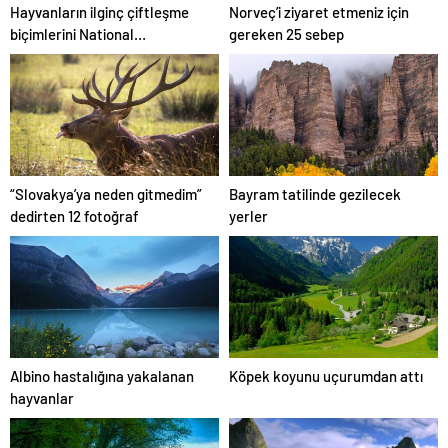
Hayvanların ilginç çiftleşme
Norveç’i ziyaret etmeniz için
biçimlerini National
gereken 25 sebep
Geographic görüntüledi.
“Slovakya’ya neden gitmedim”
Bayram tatilinde gezilecek
dedirten 12 fotoğraf
yerler
Albino hastalığına yakalanan
Köpek koyunu uçurumdan attı
hayvanlar