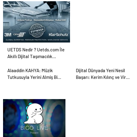
Ajansı ve Web Tasarım Ajansı
UETDS Nedir ? Uetds.com İle
Akıllı Dijital Taşımacılık
Yazılımı
Alaaddin KAHYA: Müzik
Dijital Dünyada Yeni Nesil
Tutkusuyla Yerini Almiş Bir
Başarı: Kerim Kılınç ve Viral
Kariyer
İçerik Stratejilerinin
Yükselişi