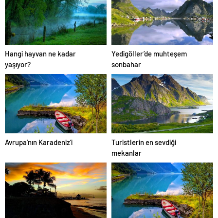
Hangi hayvan ne kadar
Yedigöller’de muhteşem
yaşıyor?
sonbahar
Avrupa’nın Karadeniz’i
Turistlerin en sevdiği
mekanlar