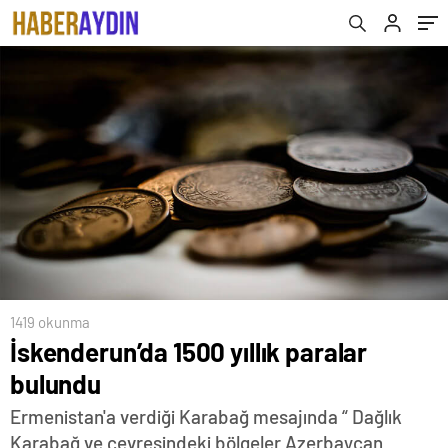
1419 okunma
İskenderun’da 1500 yıllık paralar
bulundu
Ermenistan'a verdiği Karabağ mesajında “ Dağlık
Karabağ ve çevresindeki bölgeler Azerbaycan