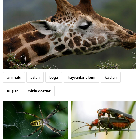
animals
aslan
boğa
hayvanlar alemi
kaplan
kuşlar
minik dostlar