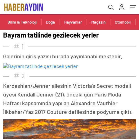
Bilim & Teknoloji
Doğa
Hayvanlar
Magazin
Otomobil
Bayram tatilinde gezilecek yerler
1
Galerinin giriş yazısı burada yayınlanabilmektedir.
2
Kardashian/Jenner ailesinin Victoria’s Secret modeli
üyesi Kendall Jenner (21), önceki gün Paris Moda
Haftası kapsamında yapılan Alexandre Vauthier
İlkbahar/Yaz 2017 Couture defilesinde podyuma çıktı.