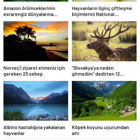
Amazon örümceklerinin
Hayvanların ilginç çiftleşme
esrarengiz dünyalarına
biçimlerini National
gitmeye hazır olun.
Geographic görüntüledi.
Norveç’i ziyaret etmeniz için
“Slovakya’ya neden
gereken 25 sebep
gitmedim” dedirten 12
fotoğraf
Albino hastalığına yakalanan
Köpek koyunu uçurumdan
hayvanlar
attı