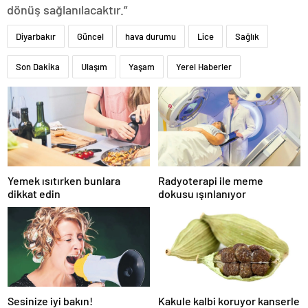
dönüş sağlanılacaktır.”
Diyarbakır
Güncel
hava durumu
Lice
Sağlık
Son Dakika
Ulaşım
Yaşam
Yerel Haberler
Yemek ısıtırken bunlara
Radyoterapi ile meme
dikkat edin
dokusu ışınlanıyor
Sesinize iyi bakın!
Kakule kalbi koruyor kanserle