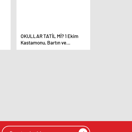
OKULLAR TATİL Mİ? 1 Ekim
Kastamonu, Bartın ve
Zonguldak’ta okullar tatil edildi
mi?