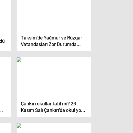
Taksim’de Yağmur ve Rüzgar
ndü
Vatandaşları Zor Durumda
Bıraktı
Çankırı okullar tatil mi? 26
Kasım Salı Çankırı’da okul yok
mu (Valilik Açıklaması)?