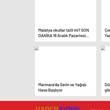
Malatya okullar tatil mi? SON
Ço
DAKİKA 16 Aralık Pazartesi
Yağ
Malatya’da okul yok mu (Sivas
Edi
Valiliği Açıklaması)?
Marmara’da Serin ve Yağışlı
Dü
Hava Başlıyor
gör