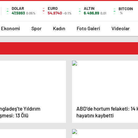
DOLAR
EURO
ALTIN
BITCOIN
47,5993
54,9740
6.496,89
%
0.05%
-0.1%
0,01
Ekonomi
Spor
Kadın
Foto Galeri
Videolar
gladeş’te Yıldırım
ABD’de hortum felaketi: 14 k
şmesi: 13 Ölü
hayatını kaybetti