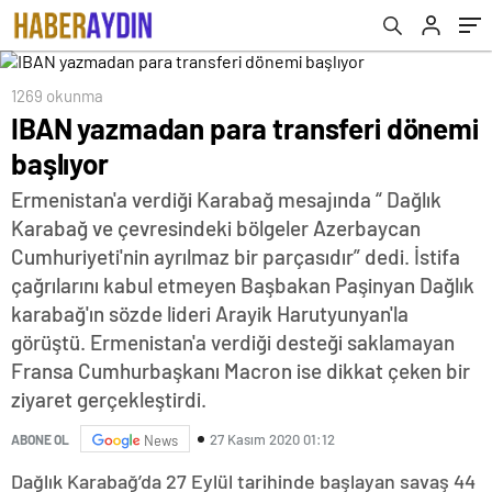
1269 okunma
IBAN yazmadan para transferi dönemi
başlıyor
Ermenistan'a verdiği Karabağ mesajında “ Dağlık
Karabağ ve çevresindeki bölgeler Azerbaycan
Cumhuriyeti'nin ayrılmaz bir parçasıdır” dedi. İstifa
çağrılarını kabul etmeyen Başbakan Paşinyan Dağlık
karabağ'ın sözde lideri Arayik Harutyunyan'la
görüştü. Ermenistan'a verdiği desteği saklamayan
Fransa Cumhurbaşkanı Macron ise dikkat çeken bir
ziyaret gerçekleştirdi.
27 Kasım 2020 01:12
ABONE OL
News
Dağlık Karabağ’da 27 Eylül tarihinde başlayan savaş 44