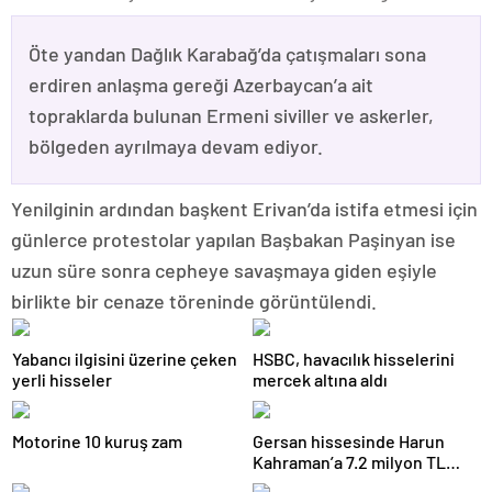
Öte yandan Dağlık Karabağ’da çatışmaları sona
erdiren anlaşma gereği Azerbaycan’a ait
topraklarda bulunan Ermeni siviller ve askerler,
bölgeden ayrılmaya devam ediyor.
Yenilginin ardından başkent Erivan’da istifa etmesi için
günlerce protestolar yapılan Başbakan Paşinyan ise
uzun süre sonra cepheye savaşmaya giden eşiyle
birlikte bir cenaze töreninde görüntülendi.
Yabancı ilgisini üzerine çeken
HSBC, havacılık hisselerini
yerli hisseler
mercek altına aldı
Motorine 10 kuruş zam
Gersan hissesinde Harun
Kahraman’a 7.2 milyon TL
para cezası