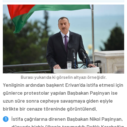
Burası yukarıda ki görselin altyazı örneğidir.
Yenilginin ardından başkent Erivan’da istifa etmesi için
günlerce protestolar yapılan Başbakan Paşinyan ise
uzun süre sonra cepheye savaşmaya giden eşiyle
birlikte bir cenaze töreninde görüntülendi.
İstifa çağrılarına direnen Başbakan Nikol Paşinyan,
dünyada hiçbir ülkenin tanımadığı Dağlık Karabağ’ın