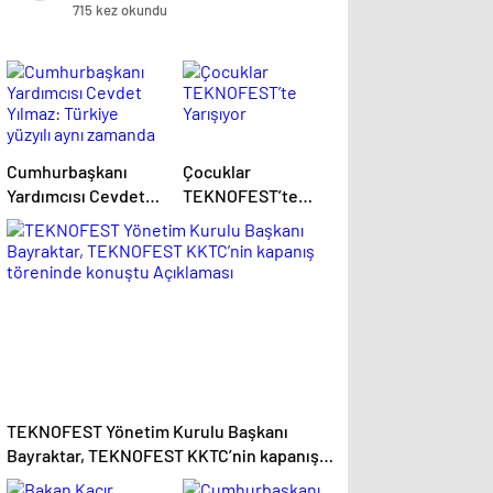
Ediyor
715 kez okundu
Cumhurbaşkanı
Çocuklar
Yardımcısı Cevdet
TEKNOFEST’te
Yılmaz: Türkiye
Yarışıyor
yüzyılı aynı
zamanda Kuzey
Kıbrıs Türk
Cumhuriyeti’nin
yüzyılı olacak
TEKNOFEST Yönetim Kurulu Başkanı
Bayraktar, TEKNOFEST KKTC’nin kapanış
töreninde konuştu Açıklaması