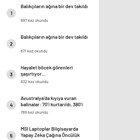
Balıkçıların ağına bir dev takıldı
1
897 kez okundu
Balıkçıların ağına bir dev takıldı
2
871 kez okundu
Hayalet böcek görenleri
şaşırtıyor…
3
832 kez okundu
Avustralya’da kıyıya vuran
balinalar: 70’i kurtarıldı, 380’i
4
öldü
789 kez okundu
MSI Laptoplar Bilgisayarda
Yapay Zeka Çağına Öncülük
5