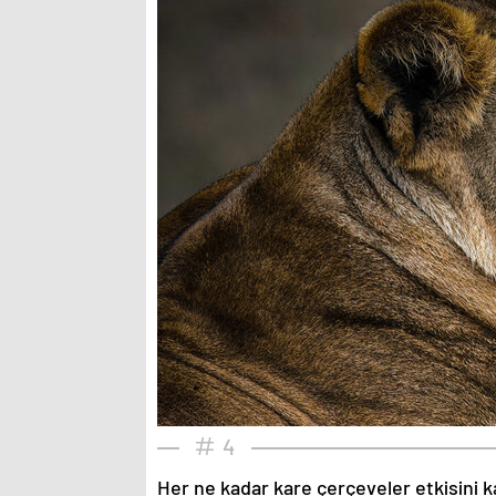
4
Her ne kadar kare çerçeveler etkisini k