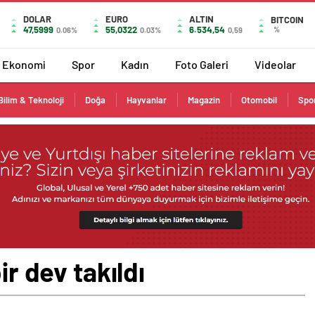
DOLAR
EURO
ALTIN
BITCOIN
47,5999
55,0322
6.534,54
%
0.06%
0.03%
0,59
Ekonomi
Spor
Kadın
Foto Galeri
Videolar
Bilim & Teknoloji
Doğa
Hayvanlar
Magazin
Otomobil
Spo
ir dev takıldı