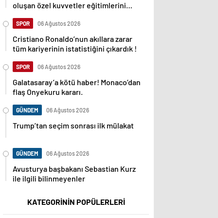
oluşan özel kuvvetler eğitimlerini
başlattı.
SPOR
06 Ağustos 2026
Cristiano Ronaldo’nun akıllara zarar
tüm kariyerinin istatistiğini çıkardık !
SPOR
06 Ağustos 2026
Galatasaray’a kötü haber! Monaco’dan
flaş Onyekuru kararı.
GÜNDEM
06 Ağustos 2026
Trump’tan seçim sonrası ilk mülakat
GÜNDEM
06 Ağustos 2026
Avusturya başbakanı Sebastian Kurz
ile ilgili bilinmeyenler
KATEGORİNİN POPÜLERLERİ