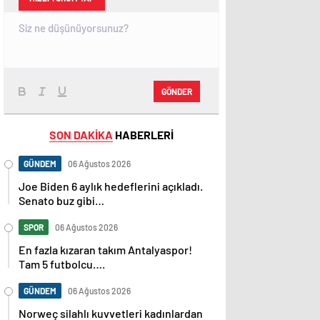
GÖNDER
SON DAKİKA
HABERLERİ
GÜNDEM
06 Ağustos 2026
Joe Biden 6 aylık hedeflerini açıkladı.
Senato buz gibi…
SPOR
06 Ağustos 2026
En fazla kızaran takım Antalyaspor!
Tam 5 futbolcu….
GÜNDEM
06 Ağustos 2026
Norweç silahlı kuvvetleri kadınlardan