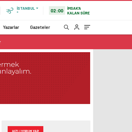
İMSAK'A
İSTANBUL
02:00
KALAN SÜRE
°
Yazarlar
Gazeteler
r
HIZLI YORUM YAP