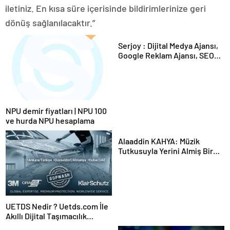
iletiniz. En kısa süre içerisinde bildirimlerinize geri
dönüş sağlanılacaktır.”
Serjoy : Dijital Medya Ajansı,
Google Reklam Ajansı, SEO
Ajansı ve Web Tasarım Ajansı
NPU demir fiyatları | NPU 100
ve hurda NPU hesaplama
Alaaddin KAHYA: Müzik
Tutkusuyla Yerini Almiş Bir
Kariyer
UETDS Nedir ? Uetds.com İle
Akıllı Dijital Taşımacılık
Yazılımı