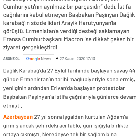
Cumhuriyeti'nin ayrılmaz bir parçasıdır” dedi. İstifa
çağrılarını kabul etmeyen Başbakan Paşinyan Dağlık
karabağ'ın sözde lideri Arayik Harutyunyan'la
görüştü. Ermenistan'a verdiği desteği saklamayan
Fransa Cumhurbaşkanı Macron ise dikkat çeken bir
ziyaret gerçekleştirdi.
27 Kasım 2020 17:13
ABONE OL
News
Dağlık Karabağ’da 27 Eylül tarihinde başlayan savaş 44
günde Ermenistan’ın tarihi mağlubiyetiyle sona ermiş,
yenilginin ardından Erivan’da başlayan protestolar
Başbakan Paşinyan’a istifa çağrılarıyla günlerce devam
etmişti.
Azerbaycan
27 yıl sonra işgalden kurtulan Ağdam’a
girmiş ancak şehirdeki acı tablo, gün ışığıyla birlikte
ortaya çıkmıştı. Neredeyse tek bir sağlam bina