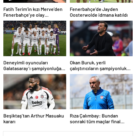
Fenerbahçe’de Jayden
Fatih Terim’in kızı Merve’den
Oosterwolde idmana katıldı
Fenerbahçe’ye olay
gönderme! ‘Korkuyor olmanız
şaşırtmadı’
Deneyimli oyuncuları
Okan Buruk, yerli
Galatasaray’ı şampiyonluğa
çalıştırıcıların şampiyonluk
taşıyor
geleneğini sürdürmenin
peşinde
Beşiktaş’tan Arthur Masuaku
Rıza Çalımbay: Bundan
kararı
sonraki tüm maçlar final
niteliğinde