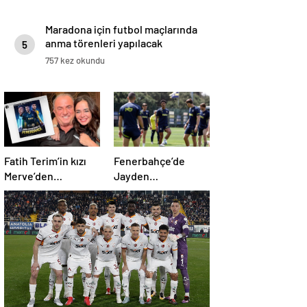
Maradona için futbol maçlarında
anma törenleri yapılacak
5
757 kez okundu
Fatih Terim’in kızı
Fenerbahçe’de
Merve’den
Jayden
Fenerbahçe’ye olay
Oosterwolde
gönderme!
idmana katıldı
‘Korkuyor olmanız
şaşırtmadı’