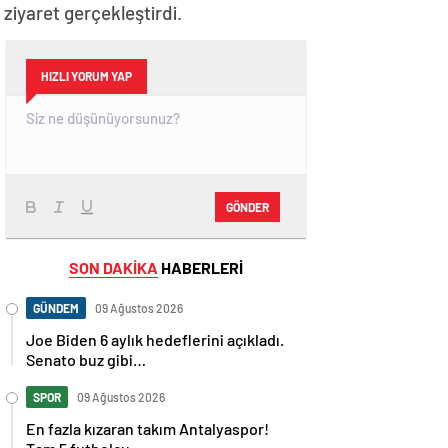
iyaret gerçekleştirdi.
HIZLI YORUM YAP
GÖNDER
SON DAKİKA
HABERLERİ
GÜNDEM
09 Ağustos 2026
Joe Biden 6 aylık hedeflerini açıkladı.
Senato buz gibi…
SPOR
09 Ağustos 2026
En fazla kızaran takım Antalyaspor!