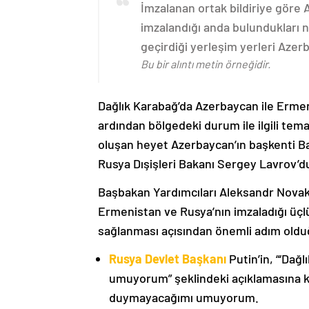
İmzalanan ortak bildiriye göre
imzalandığı anda bulundukları n
geçirdiği yerleşim yerleri Aze
Bu bir alıntı metin örneğidir.
Dağlık Karabağ’da Azerbaycan ile Erme
ardından bölgedeki durum ile ilgili t
oluşan heyet Azerbaycan’ın başkenti B
Rusya Dışişleri Bakanı Sergey Lavrov’d
Başbakan Yardımcıları Aleksandr Nova
Ermenistan ve Rusya’nın imzaladığı üçlü
sağlanması açısından önemli adım oldu
Rusya Devlet Başkanı
Putin’in, “‘Dağ
umuyorum” şeklindeki açıklamasına kat
duymayacağımı umuyorum.