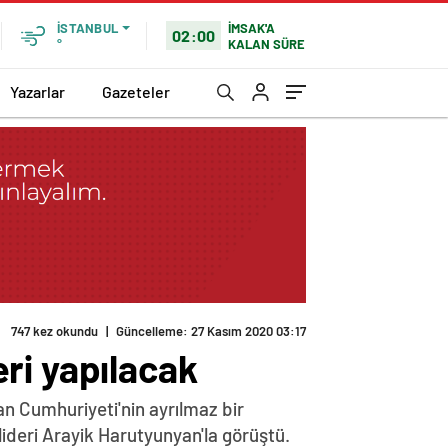
İMSAK'A
İSTANBUL
02:00
KALAN SÜRE
°
Yazarlar
Gazeteler
747 kez okundu
|
Güncelleme: 27 Kasım 2020 03:17
ri yapılacak
n Cumhuriyeti'nin ayrılmaz bir
lideri Arayik Harutyunyan'la görüştü.