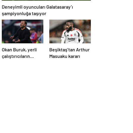
Deneyimli oyuncuları Galatasaray’ı
şampiyonluğa taşıyor
Okan Buruk, yerli
Beşiktaş’tan Arthur
çalıştırıcıların
Masuaku kararı
şampiyonluk
geleneğini
sürdürmenin
peşinde