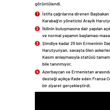
görüntülendi.
İstifa çağrılarına direnen Başbakan
Karabağ’ın yöneticisi Arayik Haruty
İkilinin buluşmasına dair yapılan a
ve normal yaşamın başlaması masaya
Şimdiye kadar 25 bin Ermeninin Dağ
Harutyunyan, savaşta ölen askerleri
Kasım anlaşmasıyla statüsü tamame
bile tanınmıyor.
Azerbaycan ve Ermenistan arasında
desteği açıkça ifade eden Fransa 
bir ziyaret gerçekleştirdi.