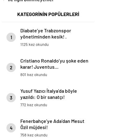
KATEGORİNİN POPÜLERLERİ
Diabate’ye Trabzonspor
yönetiminden kesik! .
1
1125 kez okundu
Cristiano Ronaldo’yu şoke eden
karar! Juventus…
2
801 kez okundu
Yusuf Yazıcı İtalya’da böyle
yazıldı: O bir sanatçı!
3
772 kez okundu
Fenerbahçe’ye Ada’dan Mesut
Özil müjdesi!
4
758 kez okundu