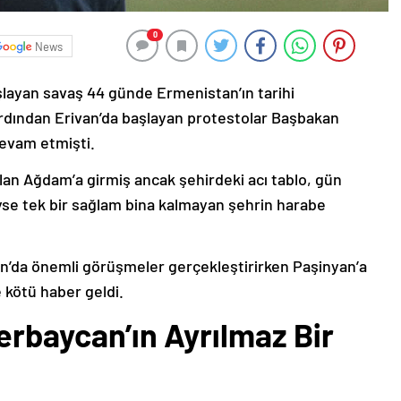
0
News
şlayan savaş 44 günde Ermenistan’ın tarihi
ardından Erivan’da başlayan protestolar Başbakan
devam etmişti.
lan Ağdam’a girmiş ancak şehirdeki acı tablo, gün
deyse tek bir sağlam bina kalmayan şehrin harabe
’da önemli görüşmeler gerçekleştirirken Paşinyan’a
 kötü haber geldi.
erbaycan’ın Ayrılmaz Bir