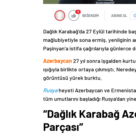
0
BEĞENDİM
ABONE OL
Dağlık Karabağ’da 27 Eylül tarihinde ba
mağlubiyetiyle sona ermiş, yenilginin 
Paşinyan’a istifa çağrılarıyla günlerce 
Azerbaycan
27 yıl sonra işgalden kurtu
ışığıyla birlikte ortaya çıkmıştı. Nere
görüntüsü yürek burktu.
Rusya
heyeti Azerbaycan ve Ermenistan
tüm umutlarını başladığı Rusya’dan yine
“Dağlık Karabağ Az
Parçası”