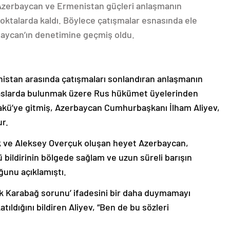
 Azerbaycan ve Ermenistan güçleri anlaşmanın
oktalarda kaldı. Böylece çatışmalar esnasında ele
rbaycan’ın denetimine geçmiş oldu.
nistan arasında çatışmaları sonlandıran anlaşmanın
emaslarda bulunmak üzere Rus hükümet üyelerinden
akü’ye gitmiş, Azerbaycan Cumhurbaşkanı İlham Aliyev,
ur.
k ve Aleksey Overçuk oluşan heyet Azerbaycan,
 bildirinin bölgede sağlam ve uzun süreli barışın
ğunu açıklamıştı.
lık Karabağ sorunu’ ifadesini bir daha duymamayı
ıldığını bildiren Aliyev, “Ben de bu sözleri