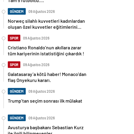
Tam 5 futbolcu….
GÜNDEM
09 Ağustos 2026
Norweç silahlı kuvvetleri kadınlardan
oluşan özel kuvvetler eğitimlerini
başlattı.
SPOR
09 Ağustos 2026
Cristiano Ronaldo’nun akıllara zarar
tüm kariyerinin istatistiğini çıkardık !
SPOR
09 Ağustos 2026
Galatasaray’a kötü haber! Monaco’dan
flaş Onyekuru kararı.
GÜNDEM
09 Ağustos 2026
Trump’tan seçim sonrası ilk mülakat
GÜNDEM
09 Ağustos 2026
Avusturya başbakanı Sebastian Kurz
ile ilgili bilinmeyenler