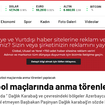
DOLAR
EURO
ALTIN
BITCOIN
47,7436
55,2510
6.660,55
%
0.18%
0.32%
2,59
Ekonomi
Spor
Kadın
Foto Galeri
Videolar
utbol maçlarında anma törenleri yapılacak
ol maçlarında anma törenle
da “ Dağlık Karabağ ve çevresindeki bölgeler Azerbayca
abul etmeyen Başbakan Paşinyan Dağlık karabağ'ın sözde 