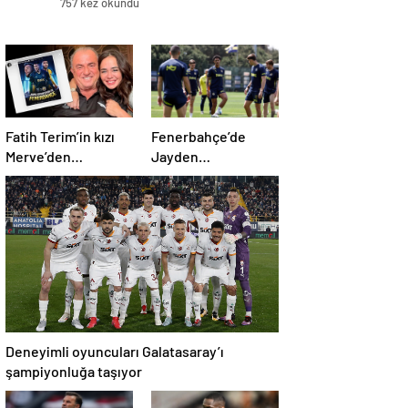
757 kez okundu
Fatih Terim’in kızı
Fenerbahçe’de
Merve’den
Jayden
Fenerbahçe’ye olay
Oosterwolde
gönderme!
idmana katıldı
‘Korkuyor olmanız
şaşırtmadı’
Deneyimli oyuncuları Galatasaray’ı
şampiyonluğa taşıyor