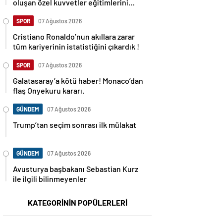
oluşan özel kuvvetler eğitimlerini
başlattı.
SPOR
07 Ağustos 2026
Cristiano Ronaldo’nun akıllara zarar
tüm kariyerinin istatistiğini çıkardık !
SPOR
07 Ağustos 2026
Galatasaray’a kötü haber! Monaco’dan
flaş Onyekuru kararı.
GÜNDEM
07 Ağustos 2026
Trump’tan seçim sonrası ilk mülakat
GÜNDEM
07 Ağustos 2026
Avusturya başbakanı Sebastian Kurz
ile ilgili bilinmeyenler
KATEGORİNİN POPÜLERLERİ