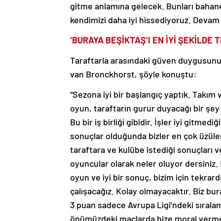
gitme anlamına gelecek. Bunları bahan
kendimizi daha iyi hissediyoruz. Deva
‘BURAYA BEŞİKTAŞ’I EN İYİ ŞEKİLDE 
Taraftarla arasındaki güven duygusunu
van Bronckhorst, şöyle konuştu:
“Sezona iyi bir başlangıç yaptık. Takım v
oyun, taraftarın gurur duyacağı bir şey 
Bu bir iş birliği gibidir. İşler iyi gitme
sonuçlar olduğunda bizler en çok üzülen 
taraftara ve kulübe istediği sonuçlar
oyuncular olarak neler oluyor dersiniz. N
oyun ve iyi bir sonuç, bizim için tekrar
çalışacağız. Kolay olmayacaktır. Biz bur
3 puan sadece Avrupa Ligi’ndeki sıralam
önümüzdeki maçlarda bize moral vermes