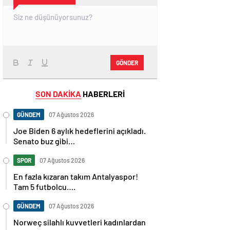
GÖNDER
SON DAKİKA
HABERLERİ
GÜNDEM
07 Ağustos 2026
Joe Biden 6 aylık hedeflerini açıkladı.
Senato buz gibi…
SPOR
07 Ağustos 2026
En fazla kızaran takım Antalyaspor!
Tam 5 futbolcu….
GÜNDEM
07 Ağustos 2026
Norweç silahlı kuvvetleri kadınlardan