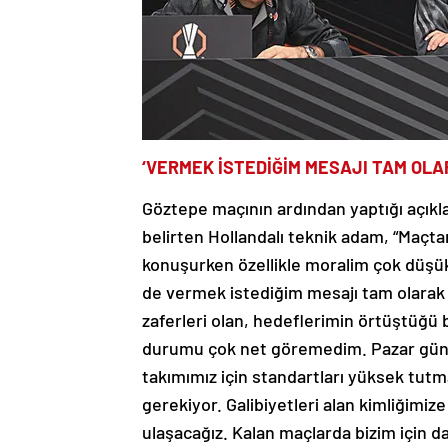
‘VERMEK İSTEDİĞİM MESAJI TAM OL
Göztepe maçının ardından yaptığı açıkla
belirten Hollandalı teknik adam, “Maç
konuşurken özellikle moralim çok düşü
de vermek istediğim mesajı tam olarak
zaferleri olan, hedeflerimin örtüştüğü 
durumu çok net göremedim. Pazar gün
takımımız için standartları yüksek tut
gerekiyor. Galibiyetleri alan kimliğimi
ulaşacağız. Kalan maçlarda bizim için d