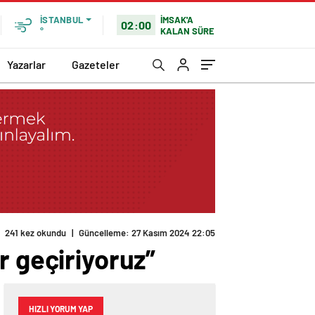
İMSAK'A
İSTANBUL
02:00
KALAN SÜRE
°
Yazarlar
Gazeteler
241 kez okundu
|
Güncelleme: 27 Kasım 2024 22:05
r geçiriyoruz”
HIZLI YORUM YAP