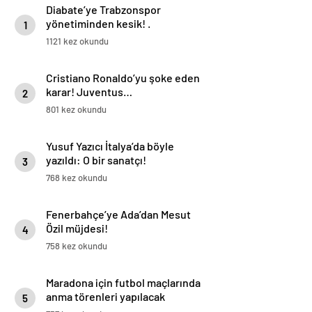
Diabate’ye Trabzonspor
yönetiminden kesik! .
1
1121 kez okundu
Cristiano Ronaldo’yu şoke eden
karar! Juventus…
2
801 kez okundu
Yusuf Yazıcı İtalya’da böyle
yazıldı: O bir sanatçı!
3
768 kez okundu
Fenerbahçe’ye Ada’dan Mesut
Özil müjdesi!
4
758 kez okundu
Maradona için futbol maçlarında
anma törenleri yapılacak
5