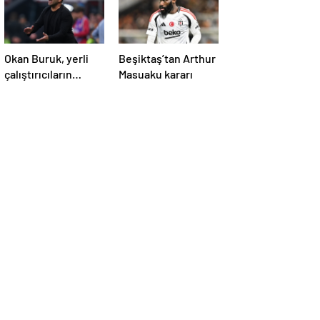
Okan Buruk, yerli
Beşiktaş’tan Arthur
çalıştırıcıların
Masuaku kararı
şampiyonluk
geleneğini
sürdürmenin
peşinde