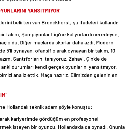
OYUNLARINI YANSITMIYOR’
lerini belirten van Bronckhorst, şu ifadeleri kullandı:
 bir takım. Şampiyonlar Ligi’ne kalıyorlardı neredeyse.
r maç oldu. Diğer maçlarda skorlar daha azdı. Modern
e 5’li oynayan, ofansif olarak oynayan bir takım. 10
zım. Santrforlarını tanıyoruz, Zahavi. Çin’de de
 anki durumları kendi gerçek oyunlarını yansıtmıyor.
bimizi analiz ettik. Maça hazırız. Elimizden gelenin en
IM’
erine Hollandalı teknik adam şöyle konuştu:
 olarak kariyerimde gördüğüm en profesyonel
irmek isteyen bir oyuncu. Hollanda’da da oynadı. Onunla