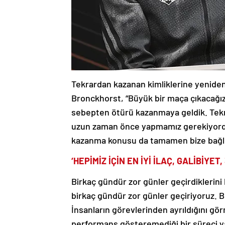
Tekrardan kazanan kimliklerine yeniden
Bronckhorst, “Büyük bir maça çıkacağız.
sebepten ötürü kazanmaya geldik. Tek
uzun zaman önce yapmamız gerekiyordu.
kazanma konusu da tamamen bize bağlı 
‘HEPİMİZ İÇİN EN İYİ İLAÇ, GALİBİYET
Birkaç gündür zor günler geçirdiklerin
birkaç gündür zor günler geçiriyoruz. B
İnsanların görevlerinden ayrıldığını gör
performans gösteremediği bir süreci ya