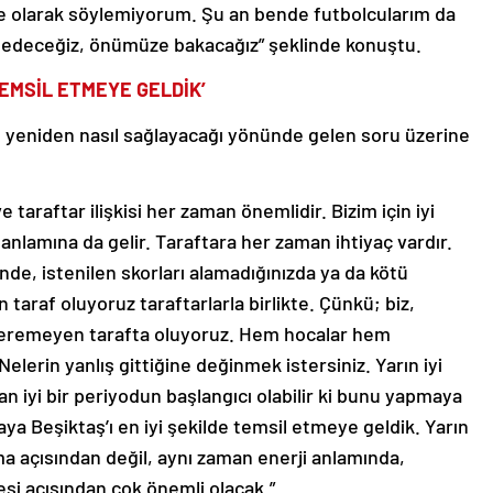
e olarak söylemiyorum. Şu an bende futbolcularım da
m edeceğiz, önümüze bakacağız” şeklinde konuştu.
TEMSİL ETMEYE GELDİK’
 yeniden nasıl sağlayacağı yönünde gelen soru üzerine
e taraftar ilişkisi her zaman önemlidir. Bizim için iyi
anlamına da gelir. Taraftara her zaman ihtiyaç vardır.
diğinde, istenilen skorları alamadığınızda ya da kötü
taraf oluyoruz taraftarlarla birlikte. Çünkü; biz,
ı veremeyen tarafta oluyoruz. Hem hocalar hem
elerin yanlış gittiğine değinmek istersiniz. Yarın iyi
dan iyi bir periyodun başlangıcı olabilir ki bunu yapmaya
aya Beşiktaş’ı en iyi şekilde temsil etmeye geldik. Yarın
a açısından değil, aynı zaman enerji anlamında,
i açısından çok önemli olacak.”