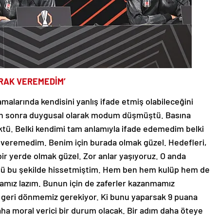
ARAK VEREMEDİM’
malarında kendisini yanlış ifade etmiş olabileceğini
tan sonra duygusal olarak modum düşmüştü. Basına
ktü. Belki kendimi tam anlamıyla ifade edemedim belki
 veremedim. Benim için burada olmak güzel. Hedefleri,
bir yerde olmak güzel. Zor anlar yaşıyoruz. O anda
ü bu şekilde hissetmiştim. Hem ben hem kulüp hem de
mamız lazım. Bunun için de zaferler kazanmamız
ze geri dönmemiz gerekiyor. Ki bunu yaparsak 9 puana
aha moral verici bir durum olacak. Bir adım daha öteye