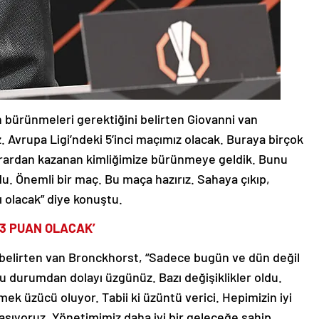
 bürünmeleri gerektiğini belirten Giovanni van
 Avrupa Ligi’ndeki 5’inci maçımız olacak. Buraya birçok
rardan kazanan kimliğimize bürünmeye geldik. Bunu
 Önemli bir maç. Bu maça hazırız. Sahaya çıkıp,
olacak” diye konuştu.
, 3 PUAN OLACAK’
i belirten van Bronckhorst, “Sadece bugün ve dün değil
u durumdan dolayı üzgünüz. Bazı değişiklikler oldu.
mek üzücü oluyor. Tabii ki üzüntü verici. Hepimizin iyi
şıyoruz. Yönetimimiz daha iyi bir geleceğe sahip