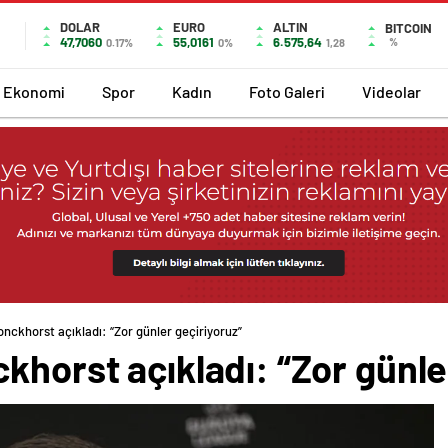
DOLAR
EURO
ALTIN
BITCOIN
47,7060
55,0161
6.575,64
%
0.17%
0%
1,28
Ekonomi
Spor
Kadın
Foto Galeri
Videolar
onckhorst açıkladı: “Zor günler geçiriyoruz”
khorst açıkladı: “Zor günle