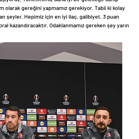
kım olarak gereğini yapmamız gerekiyor. Tabii ki kolay
 şeyler. Hepimiz için en iyi ilaç, galibiyet, 3 puan
 moral kazandıracaktır. Odaklanmamız gereken şey yarın