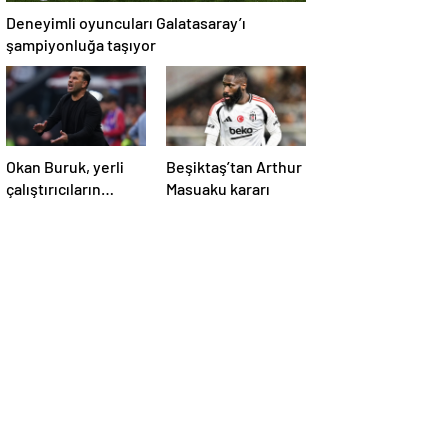
Deneyimli oyuncuları Galatasaray’ı
şampiyonluğa taşıyor
Okan Buruk, yerli
Beşiktaş’tan Arthur
çalıştırıcıların
Masuaku kararı
şampiyonluk
geleneğini
sürdürmenin
peşinde