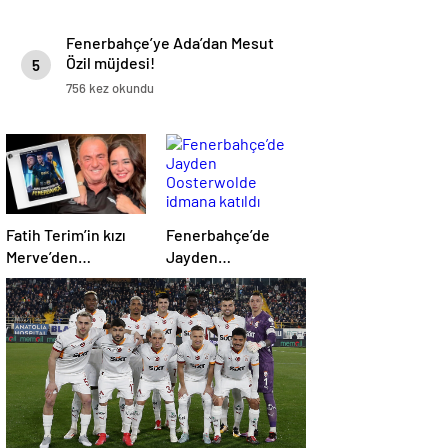
Fenerbahçe’ye Ada’dan Mesut
Özil müjdesi!
5
756 kez okundu
Fatih Terim’in kızı
Fenerbahçe’de
Merve’den
Jayden
Fenerbahçe’ye olay
Oosterwolde
gönderme!
idmana katıldı
‘Korkuyor olmanız
şaşırtmadı’