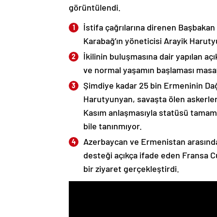
görüntülendi.
İstifa çağrılarına direnen Başbakan
Karabağ’ın yöneticisi Arayik Haruty
İkilinin buluşmasına dair yapılan a
ve normal yaşamın başlaması masaya
Şimdiye kadar 25 bin Ermeninin Dağ
Harutyunyan, savaşta ölen askerleri
Kasım anlaşmasıyla statüsü tamame
bile tanınmıyor.
Azerbaycan ve Ermenistan arasında
desteği açıkça ifade eden Fransa 
bir ziyaret gerçekleştirdi.