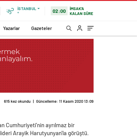
İMSAK'A
İSTANBUL
02:00
KALAN SÜRE
°
Yazarlar
Gazeteler
615 kez okundu
|
Güncelleme: 11 Kasım 2020 13:09
n Cumhuriyeti'nin ayrılmaz bir
lideri Arayik Harutyunyan'la görüştü.