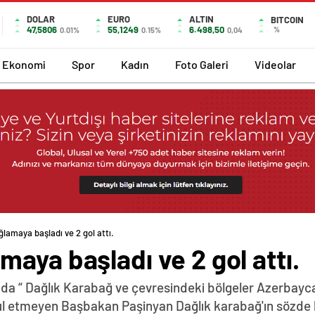
DOLAR
EURO
ALTIN
BITCOIN
47,5806
55,1249
6.498,50
%
0.01%
0.15%
0,04
Ekonomi
Spor
Kadın
Foto Galeri
Videolar
lamaya başladı ve 2 gol attı.
aya başladı ve 2 gol attı.
da “ Dağlık Karabağ ve çevresindeki bölgeler Azerbayca
abul etmeyen Başbakan Paşinyan Dağlık karabağ'ın sözde 