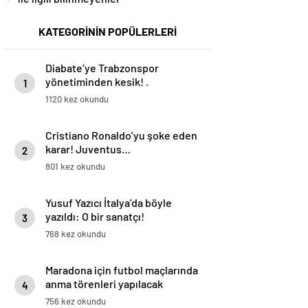
KATEGORİNİN POPÜLERLERİ
Diabate’ye Trabzonspor
yönetiminden kesik! .
1
1120 kez okundu
Cristiano Ronaldo’yu şoke eden
karar! Juventus…
2
801 kez okundu
Yusuf Yazıcı İtalya’da böyle
yazıldı: O bir sanatçı!
3
768 kez okundu
Maradona için futbol maçlarında
anma törenleri yapılacak
4
756 kez okundu