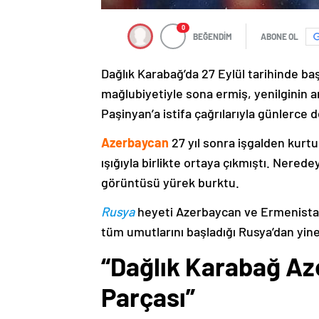
0
BEĞENDİM
ABONE OL
Dağlık Karabağ’da 27 Eylül tarihinde ba
mağlubiyetiyle sona ermiş, yenilginin 
Paşinyan’a istifa çağrılarıyla günlerce 
Azerbaycan
27 yıl sonra işgalden kurtu
ışığıyla birlikte ortaya çıkmıştı. Nere
görüntüsü yürek burktu.
Rusya
heyeti Azerbaycan ve Ermenistan
tüm umutlarını başladığı Rusya’dan yine
“Dağlık Karabağ Az
Parçası”