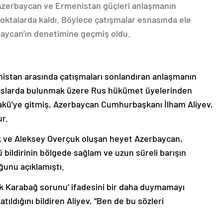
 Azerbaycan ve Ermenistan güçleri anlaşmanın
oktalarda kaldı. Böylece çatışmalar esnasında ele
rbaycan’ın denetimine geçmiş oldu.
nistan arasında çatışmaları sonlandıran anlaşmanın
emaslarda bulunmak üzere Rus hükümet üyelerinden
akü’ye gitmiş, Azerbaycan Cumhurbaşkanı İlham Aliyev,
ur.
k ve Aleksey Overçuk oluşan heyet Azerbaycan,
 bildirinin bölgede sağlam ve uzun süreli barışın
ğunu açıklamıştı.
lık Karabağ sorunu’ ifadesini bir daha duymamayı
ıldığını bildiren Aliyev, “Ben de bu sözleri