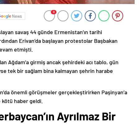
0
News
şlayan savaş 44 günde Ermenistan’ın tarihi
ardından Erivan’da başlayan protestolar Başbakan
devam etmişti.
lan Ağdam’a girmiş ancak şehirdeki acı tablo, gün
deyse tek bir sağlam bina kalmayan şehrin harabe
’da önemli görüşmeler gerçekleştirirken Paşinyan’a
 kötü haber geldi.
erbaycan’ın Ayrılmaz Bir