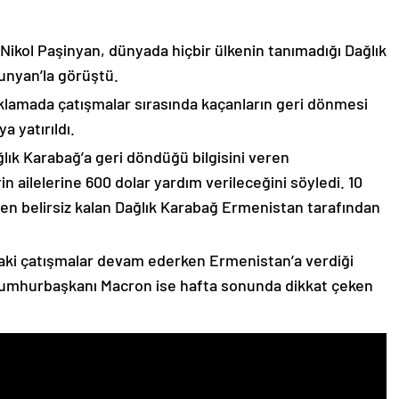
 Nikol Paşinyan, dünyada hiçbir ülkenin tanımadığı Dağlık
unyan’la görüştü.
çıklamada çatışmalar sırasında kaçanların geri dönmesi
 yatırıldı.
lık Karabağ’a geri döndüğü bilgisini veren
n ailelerine 600 dolar yardım verileceğini söyledi. 10
n belirsiz kalan Dağlık Karabağ Ermenistan tarafından
ki çatışmalar devam ederken Ermenistan’a verdiği
Cumhurbaşkanı Macron ise hafta sonunda dikkat çeken