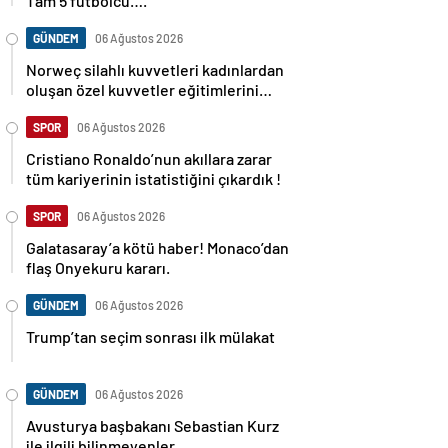
Tam 5 futbolcu….
GÜNDEM
06 Ağustos 2026
Norweç silahlı kuvvetleri kadınlardan
oluşan özel kuvvetler eğitimlerini
başlattı.
SPOR
06 Ağustos 2026
Cristiano Ronaldo’nun akıllara zarar
tüm kariyerinin istatistiğini çıkardık !
SPOR
06 Ağustos 2026
Galatasaray’a kötü haber! Monaco’dan
flaş Onyekuru kararı.
GÜNDEM
06 Ağustos 2026
Trump’tan seçim sonrası ilk mülakat
GÜNDEM
06 Ağustos 2026
Avusturya başbakanı Sebastian Kurz
ile ilgili bilinmeyenler