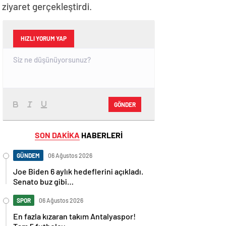
iyaret gerçekleştirdi.
HIZLI YORUM YAP
GÖNDER
SON DAKİKA
HABERLERİ
GÜNDEM
06 Ağustos 2026
Joe Biden 6 aylık hedeflerini açıkladı.
Senato buz gibi…
SPOR
06 Ağustos 2026
En fazla kızaran takım Antalyaspor!