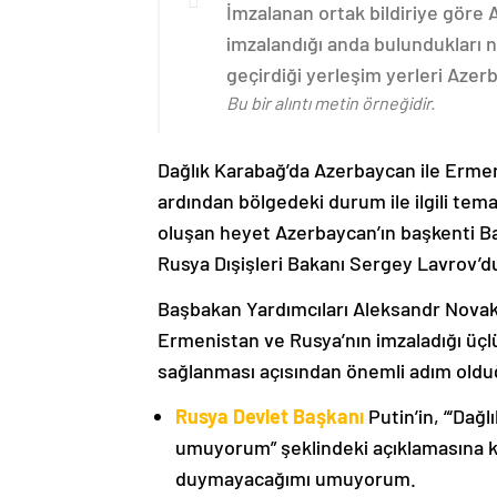
İmzalanan ortak bildiriye göre
imzalandığı anda bulundukları n
geçirdiği yerleşim yerleri Aze
Bu bir alıntı metin örneğidir.
Dağlık Karabağ’da Azerbaycan ile Erme
ardından bölgedeki durum ile ilgili t
oluşan heyet Azerbaycan’ın başkenti B
Rusya Dışişleri Bakanı Sergey Lavrov’d
Başbakan Yardımcıları Aleksandr Nova
Ermenistan ve Rusya’nın imzaladığı üçlü
sağlanması açısından önemli adım oldu
Rusya Devlet Başkanı
Putin’in, “‘Dağ
umuyorum” şeklindeki açıklamasına kat
duymayacağımı umuyorum.