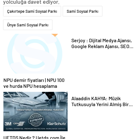
yolculuğa davet ediyor.
Çakırtepe Sami Soysal Parkı
Sami Soysal Parkı
Ünye Sami Soysal Parkı
Serjoy : Dijital Medya Ajansı,
Google Reklam Ajansı, SEO
Ajansı ve Web Tasarım Ajansı
NPU demir fiyatları | NPU 100
ve hurda NPU hesaplama
Alaaddin KAHYA: Müzik
Tutkusuyla Yerini Almiş Bir
Kariyer
UETDS Nedir ? Uetds.com İle