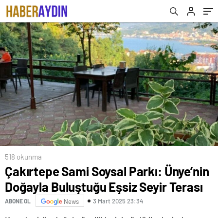
518 okunma
Çakırtepe Sami Soysal Parkı: Ünye’nin
Doğayla Buluştuğu Eşsiz Seyir Terası
3 Mart 2025 23:34
ABONE OL
News