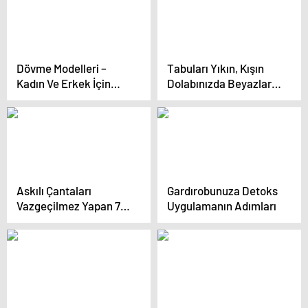
Dövme Modelleri –
Tabuları Yıkın, Kışın
Kadın Ve Erkek İçin
Dolabınızda Beyazlara
Kolay, Küçük, Gül Ve
Yer Açın!
Yazı Dövme Modelleri
Askılı Çantaları
Gardırobunuza Detoks
Vazgeçilmez Yapan 7
Uygulamanın Adımları
Özellik