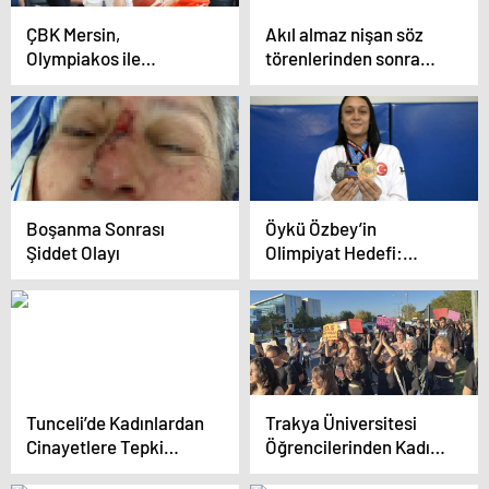
ÇBK Mersin,
Akıl almaz nişan söz
Olympiakos ile
törenlerinden sonra
Mücadele Edecek
şimdi de cinsiyet
öğrenme partileri çıktı
Boşanma Sonrası
Öykü Özbey’in
Şiddet Olayı
Olimpiyat Hedefi:
Avrupa Şampiyonluğu
Sonrası Madalya
Tunceli’de Kadınlardan
Trakya Üniversitesi
Cinayetlere Tepki
Öğrencilerinden Kadın
Yürüyüşü
ve Çocuk Cinayetlerine