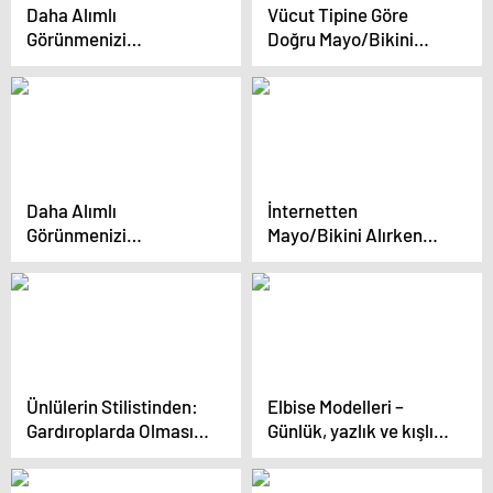
Daha Alımlı
Vücut Tipine Göre
Görünmenizi
Doğru Mayo/Bikini
Sağlayacak 6 Stil
Seçimi
Düzenlemesi
Daha Alımlı
İnternetten
Görünmenizi
Mayo/Bikini Alırken
Sağlayacak 6 Stil
Nelere Dikkat Etmeli?
Düzenlemesi
Ünlülerin Stilistinden:
Elbise Modelleri –
Gardıroplarda Olması
Günlük, yazlık ve kışlık
Gereken 5 Parça
olan uzun ve kısa
elbise modelleri