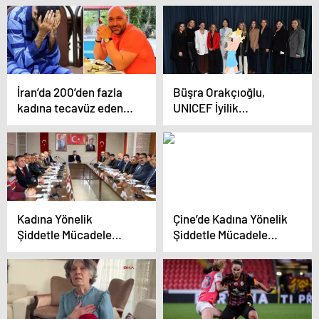
Tepki Topladı
İran’da 200’den fazla
Büşra Orakçıoğlu,
kadına tecavüz eden
UNICEF İyilik
adam, herkesin içinde
Gönüllüleri Hareketine
idam edildi
Katıldı
Kadına Yönelik
Çine’de Kadına Yönelik
Şiddetle Mücadele
Şiddetle Mücadele
Koordinasyon
Eğitimi
Toplantısı Hakkari’de
Gerçekleştirildi