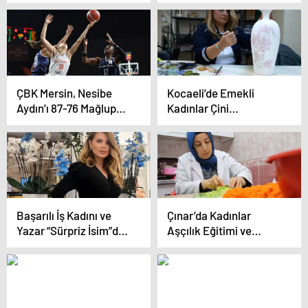
Vücudunda çok sayıda
kırık oluştu!
ÇBK Mersin, Nesibe
Kocaeli’de Emekli
Aydın’ı 87-76 Mağlup
Kadınlar Çini
Etti
İşlemeciliği ile İş Sahibi
Oluyor
Başarılı İş Kadını ve
Çınar’da Kadınlar
Yazar “Sürpriz İsim”den
Aşçılık Eğitimi ve
İlham Veren Çalışmalar
Ekonomik Kazanç