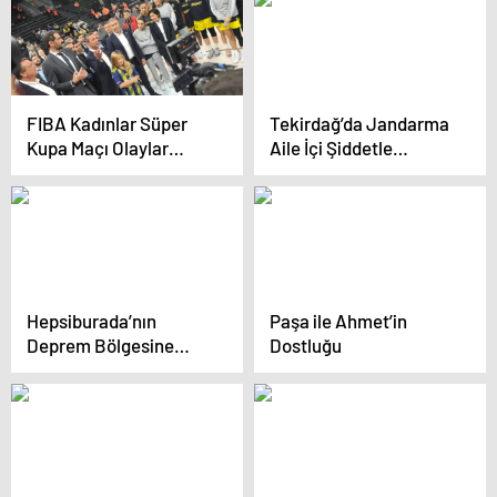
FIBA Kadınlar Süper
Tekirdağ’da Jandarma
Kupa Maçı Olaylar
Aile İçi Şiddetle
Nedeniyle Yarına
Mücadelede KADES’i
Ertelendi
Tanıtıyor
Hepsiburada’nın
Paşa ile Ahmet’in
Deprem Bölgesine
Dostluğu
Desteği: 6,8 Milyar Lira
Ticaret