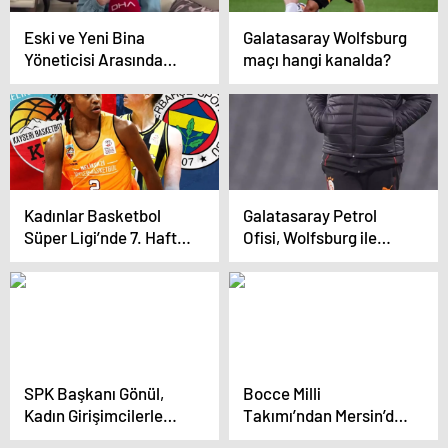
Eski ve Yeni Bina
Galatasaray Wolfsburg
Yöneticisi Arasında
maçı hangi kanalda?
Yumruklu Kavga
Kadınlar Basketbol
Galatasaray Petrol
Süper Ligi’nde 7. Hafta
Ofisi, Wolfsburg ile
Maçları Ücretsiz
Zorlu Maça Hazır
İzlenebilecek
SPK Başkanı Gönül,
Bocce Milli
Kadın Girişimcilerle
Takımı’ndan Mersin’de
Finansal Okuryazarlığı
5 Madalya