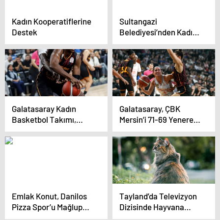
Kadın Kooperatiflerine
Sultangazi
Destek
Belediyesi’nden Kadına
Yönelik Şiddetle
Mücadele Etkinlikleri
Galatasaray Kadın
Galatasaray, ÇBK
Basketbol Takımı,
Mersin’i 71-69 Yenerek
Mersin’i Deplasmanda
Hafta 7’yi Tamamladı
Geçti
Emlak Konut, Danilos
Tayland’da Televizyon
Pizza Spor’u Mağlup
Dizisinde Hayvana
Etti
Anestezi Uygulanması