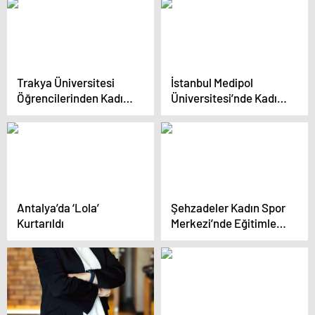
Karşı Yürüyüş
Trakya Üniversitesi
İstanbul Medipol
Öğrencilerinden Kadın
Üniversitesi’nde Kadın
ve Çocuk Cinayetlerine
Cinayetlerine Karşı
Tepki Yürüyüşü
Protesto
Antalya’da ‘Lola’
Şehzadeler Kadın Spor
Kurtarıldı
Merkezi’nde Eğitimler
Devam Ediyor