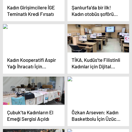
Kadın Girişimcilere İGE
Şanlıurfa’da bir ilk!
Teminatlı Kredi Fırsatı
Kadın otobüs şoförü
görevine başladı
Kadın Kooperatifi Aspir
TİKA, Kudüs’te Filistinli
Yağı İhracatı İçin
Kadınlar için Dijital
İmkanları
Eğitim Salonu Kurdu
Değerlendirdi
Çubuk’ta Kadınların El
Özkan Arseven: Kadın
Emeği Sergisi Açıldı
Basketbolu İçin Üzücü
Olaylar