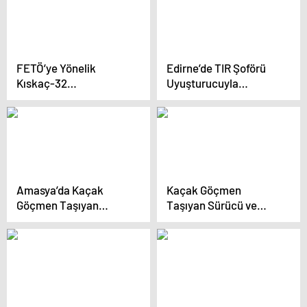
FETÖ’ye Yönelik
Edirne’de TIR Şoförü
Kıskaç-32
Uyuşturucuyla
Operasyonunda 93
Yakalandı
Şüpheli Yakalandı
Amasya’da Kaçak
Kaçak Göçmen
Göçmen Taşıyan
Taşıyan Sürücü ve
Sürücü ve Nişanlısı
Nişanlısı Tutuklandı
Tutuklandı