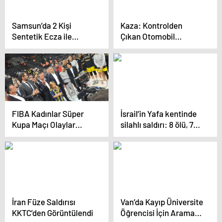
Samsun’da 2 Kişi
Kaza: Kontrolden
Sentetik Ecza ile
Çıkan Otomobil
Tutuklandı
Devrildi, 5 Yaralı
FIBA Kadınlar Süper
İsrail’in Yafa kentinde
Kupa Maçı Olaylar
silahlı saldırı: 8 ölü, 7
Nedeniyle Yarına
yaralı
Ertelendi
İran Füze Saldırısı
Van’da Kayıp Üniversite
KKTC’den Görüntülendi
Öğrencisi İçin Arama