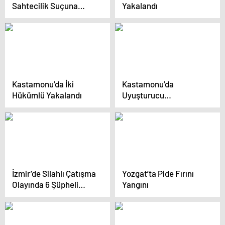
Sahtecilik Suçuna
Yakalandı
Yönelik 340 Operasyon
Yapıldı
Kastamonu’da İki
Kastamonu’da
Hükümlü Yakalandı
Uyuşturucu
Operasyonu: 1
Tutuklama
İzmir’de Silahlı Çatışma
Yozgat’ta Pide Fırını
Olayında 6 Şüpheli
Yangını
Tutuklandı