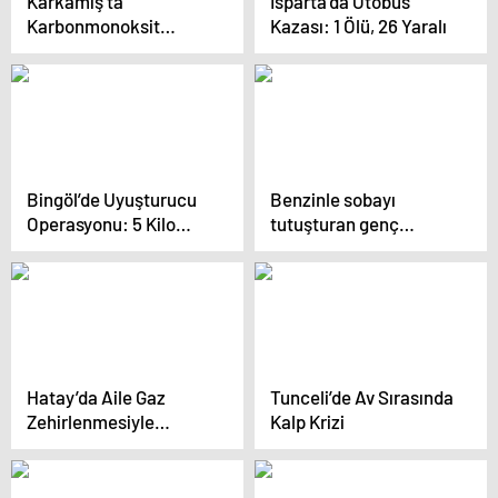
Karkamış’ta
Isparta’da Otobüs
Karbonmonoksit
Kazası: 1 Ölü, 26 Yaralı
Zehirlenmesi
Bingöl’de Uyuşturucu
Benzinle sobayı
Operasyonu: 5 Kilo
tutuşturan genç
Esrar Ele Geçirildi
yaralandı
Hatay’da Aile Gaz
Tunceli’de Av Sırasında
Zehirlenmesiyle
Kalp Krizi
Hayatını Kaybetti