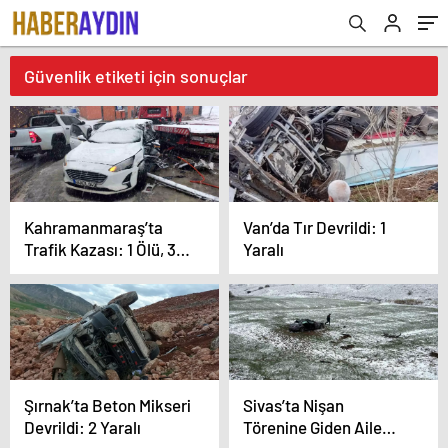
Güvenlik etiketi için sonuçlar
Kahramanmaraş’ta
Van’da Tır Devrildi: 1
Trafik Kazası: 1 Ölü, 3
Yaralı
Yaralı
Şırnak’ta Beton Mikseri
Sivas’ta Nişan
Devrildi: 2 Yaralı
Törenine Giden Aile