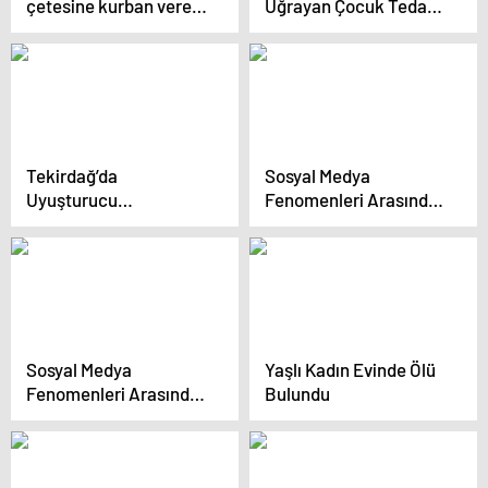
çetesine kurban veren
Uğrayan Çocuk Tedavi
anneden kan donduran
Altında
sözler
Tekirdağ’da
Sosyal Medya
Uyuşturucu
Fenomenleri Arasında
Operasyonu
Silahlı Kavga: Bir Yaralı
Sosyal Medya
Yaşlı Kadın Evinde Ölü
Fenomenleri Arasında
Bulundu
Silahlı Kavga