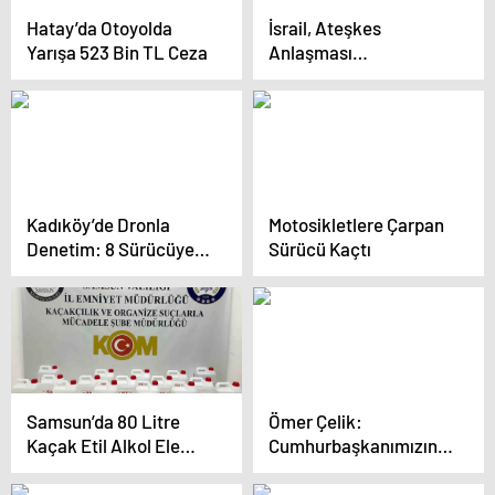
Hatay’da Otoyolda
İsrail, Ateşkes
Yarışa 523 Bin TL Ceza
Anlaşması
Kapsamında Serbest
Bırakacağı 735 Kişinin
Listesini Yayınladı
Kadıköy’de Dronla
Motosikletlere Çarpan
Denetim: 8 Sürücüye
Sürücü Kaçtı
Ceza
Samsun’da 80 Litre
Ömer Çelik:
Kaçak Etil Alkol Ele
Cumhurbaşkanımızın
Geçirildi
adaylığında önemli
olan milletimizin