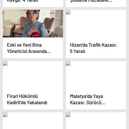
Koordinasyon
Toplantısı Hakkari’de
Gerçekleştirildi
Eski ve Yeni Bina
Hizan’da Trafik Kazası:
Yöneticisi Arasında
5 Yaralı
Yumruklu Kavga
Firari Hükümlü
Malatya’da Yaya
Kadirli’de Yakalandı
Kazası: Sürücü
Tutuklandı