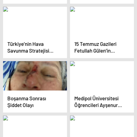
Türkiye’nin Hava
15 Temmuz Gazileri
Savunma Stratejisi
Fetullah Gülen’in
Güncellenmeli
Ölümünü Davul
Zurnayla Kutladı
Boşanma Sonrası
Medipol Üniversitesi
Şiddet Olayı
Öğrencileri Ayşenur
Halil İçin Protesto
Düzenledi