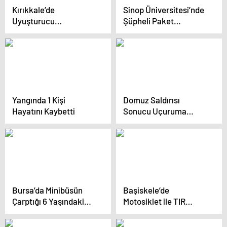
Kırıkkale’de
Sinop Üniversitesi’nde
Uyuşturucu
Şüpheli Paket
Operasyonu: 3
Patlatıldı
Tutuklama
Yangında 1 Kişi
Domuz Saldırısı
Hayatını Kaybetti
Sonucu Uçuruma
Düşme
Bursa’da Minibüsün
Başiskele’de
Çarptığı 6 Yaşındaki
Motosiklet ile TIR
Çocuk Yaralandı
Kazası: İki Yaralı