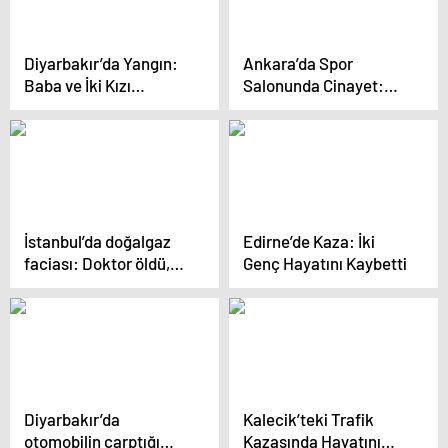
Diyarbakır’da Yangın:
Ankara’da Spor
Baba ve İki Kızı
Salonunda Cinayet:
Kurtarıldı
Faili Yakalandı
İstanbul’da doğalgaz
Edirne’de Kaza: İki
faciası: Doktor öldü,
Genç Hayatını Kaybetti
eşi ve oğlu hastaneye
kaldırıldı
Diyarbakır’da
Kalecik’teki Trafik
otomobilin çarptığı
Kazasında Hayatını