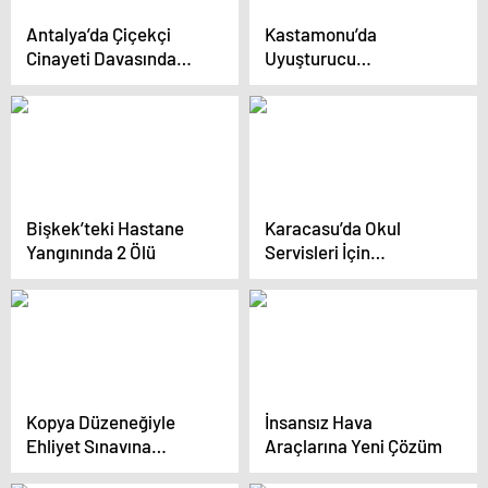
Antalya’da Çiçekçi
Kastamonu’da
Cinayeti Davasında
Uyuşturucu
Gözyaşları
Operasyonu: 13 Gözaltı
Bişkek’teki Hastane
Karacasu’da Okul
Yangınında 2 Ölü
Servisleri İçin
Bilgilendirme
Toplantısı
Kopya Düzeneğiyle
İnsansız Hava
Ehliyet Sınavına
Araçlarına Yeni Çözüm
Girenler Yakalandı