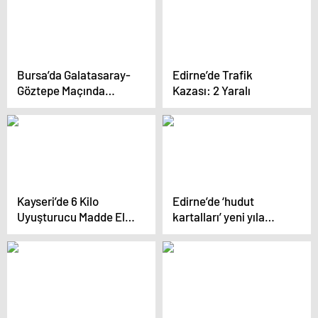
Bursa’da Galatasaray-
Edirne’de Trafik
Göztepe Maçında
Kazası: 2 Yaralı
Taraftarlar Arasında
Kavga: İki Yaralı
Kayseri’de 6 Kilo
Edirne’de ‘hudut
Uyuşturucu Madde Ele
kartalları’ yeni yıla
Geçirildi
görevleri başında girdi