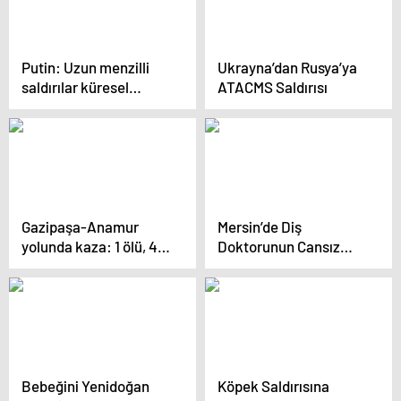
Putin: Uzun menzilli
Ukrayna’dan Rusya’ya
saldırılar küresel
ATACMS Saldırısı
çatışma riskini artırıyor
Gazipaşa-Anamur
Mersin’de Diş
yolunda kaza: 1 ölü, 4
Doktorunun Cansız
yaralı
Bedeni Araçta Bulundu
Bebeğini Yenidoğan
Köpek Saldırısına