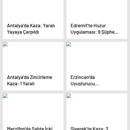
Antalya’da Kaza: Yaralı
Edremit’te Huzur
Yayaya Çarpıldı
Uygulaması: 9 Şüpheli
Yakalandı
Antalya’da Zincirleme
Erzincan’da
Kaza: 1 Yaralı
Uyuşturucu
Operasyonu
Merzifon’da Sahte İçki
Siverek’te Kaza: 3