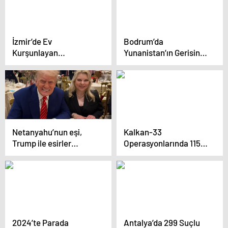
İzmir’de Ev
Bodrum’da
Kurşunlayan
Yunanistan’ın Gerisine
Şüphelilerden İkisi
İtilen Göçmenler
Yakalandı
Kurtarıldı
Netanyahu’nun eşi,
Kalkan-33
Trump ile esirler
Operasyonlarında 115
hakkında görüştü
Göçmen Kaçakçılığı
Organizâtörü
Yakalandı
2024’te Parada
Antalya’da 299 Suçlu