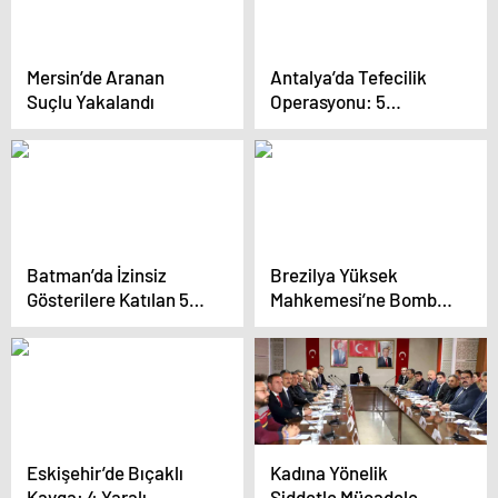
Mersin’de Aranan
Antalya’da Tefecilik
Suçlu Yakalandı
Operasyonu: 5
Tutuklama
Batman’da İzinsiz
Brezilya Yüksek
Gösterilere Katılan 5
Mahkemesi’ne Bombalı
Kişi Tutuklandı
Saldırı
Eskişehir’de Bıçaklı
Kadına Yönelik
Kavga: 4 Yaralı
Şiddetle Mücadele