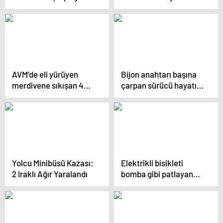
yayanın vücudu ikiye
Kaybeden Aile Toprağa
bölündü
Verildi
AVM’de eli yürüyen
Bijon anahtarı başına
merdivene sıkışan 4
çarpan sürücü hayatını
yaşındaki Eslem’in
kaybetti
parmağı koptu
Yolcu Minibüsü Kazası:
Elektrikli bisikleti
2 Iraklı Ağır Yaralandı
bomba gibi patlayan
genç, yaşamını yitirdi