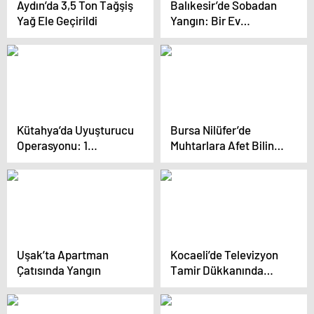
Aydın’da 3,5 Ton Tağşiş
Balıkesir’de Sobadan
Yağ Ele Geçirildi
Yangın: Bir Ev
Kullanılamaz Hale
Geldi
Kütahya’da Uyuşturucu
Bursa Nilüfer’de
Operasyonu: 1
Muhtarlara Afet Bilinci
Tutuklama
Eğitimi
Uşak’ta Apartman
Kocaeli’de Televizyon
Çatısında Yangın
Tamir Dükkanında
Yangın