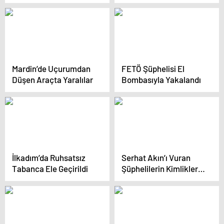
Çalışmaları Devam
Ediyor
Mardin’de Uçurumdan
FETÖ Şüphelisi El
Düşen Araçta Yaralılar
Bombasıyla Yakalandı
İlkadım’da Ruhsatsız
Serhat Akın’ı Vuran
Tabanca Ele Geçirildi
Şüphelilerin Kimlikleri
Belirlendi