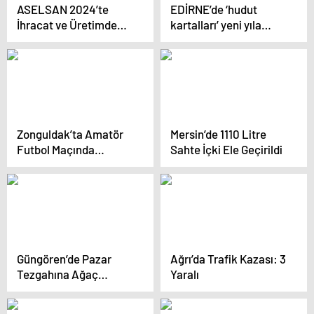
ASELSAN 2024’te
EDİRNE’de ‘hudut
İhracat ve Üretimde
kartalları’ yeni yıla
Rekor Kırdı
görevleri başında girdi
(HABER EKLENDİ)
Zonguldak’ta Amatör
Mersin’de 1110 Litre
Futbol Maçında
Sahte İçki Ele Geçirildi
Gerginlik
Güngören’de Pazar
Ağrı’da Trafik Kazası: 3
Tezgahına Ağaç
Yaralı
Devrildi: 1 Yaralı