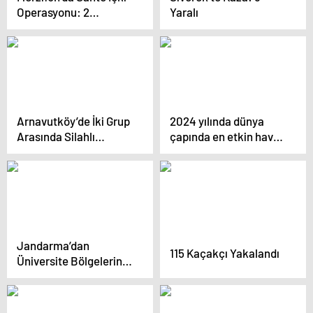
Operasyonu: 2
Yaralı
Tutuklama
Arnavutköy’de İki Grup
2024 yılında dünya
Arasında Silahlı
çapında en etkin hava
Çatışma
savunma sistemine
sahip ülkeler belli oldu
Jandarma’dan
115 Kaçakçı Yakalandı
Üniversite Bölgelerine
Sıcak Nokta
Uygulaması