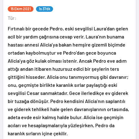
15 Ekim 2021
1s 37dk
Tür:
Fırtınalı bir gecede Pedro, eski sevgilisi Laura’dan gelen
acil bir yardım çağrısına cevap verir. Laura’nın bunama
hastası annesi Alicia’ya bakan hemşire gizemli biçimde
ortadan kaybolmuştur ve Pedro’dan gece boyunca
Alicia’ya göz kulak olması istenir. Ancak Pedro eve adım
attığı andan itibaren huzursuz edici bir şeylerin ters
gittiğini hisseder. Alicia onu tanımıyormuş gibi davranır;
onu, geçmişte birlikte karanlık sırlar paylaştığı eski
sevgilisi Cesar sanmaktadır. Gece ilerledikçe ev giderek
bir tuzağa dönüşür. Pedro kendisini Alicia’nın saplantılı
ve giderek tehlikeli hale gelen davranışlarının ortasında,
adeta evde esir kalmış halde bulur. Alicia ise geçmişin
acıları ve hesaplaşmalarıyla yüzleşirken, Pedro da
karanlık sırların içine çekilir.