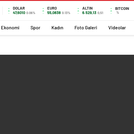
DOLAR
EURO
ALTIN
BITCOIN
47,6010
55,0838
6.529,13
%
0.06%
0.13%
0,51
Ekonomi
Spor
Kadın
Foto Galeri
Videolar