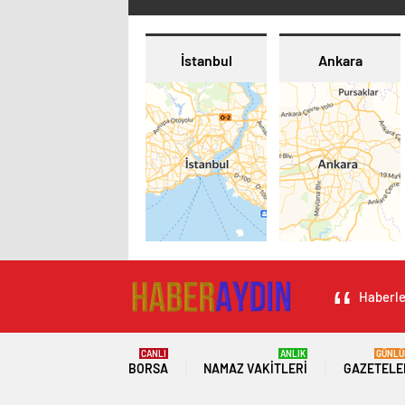
İstanbul
Ankara
Haberler
CANLI
ANLIK
GÜNLÜ
BORSA
NAMAZ VAKITLERI
GAZETELE