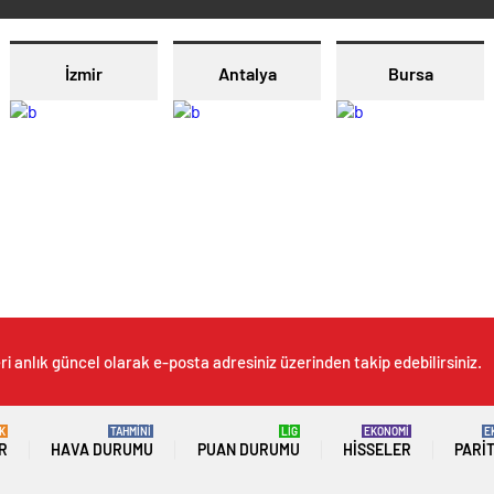
İzmir
Antalya
Bursa
i anlık güncel olarak e-posta adresiniz üzerinden takip edebilirsiniz.
K
TAHMİNİ
LİG
EKONOMİ
E
R
HAVA DURUMU
PUAN DURUMU
HISSELER
PARI